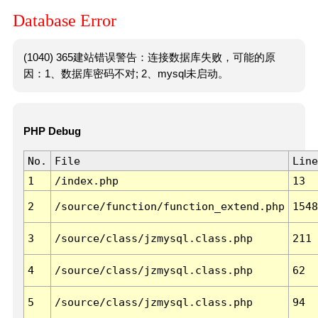
Database Error
(1040) 365建站错误警告：连接数据库失败，可能的原
因：1、数据库密码不对; 2、mysql未启动。
PHP Debug
No.
File
Line
1
/index.php
13
2
/source/function/function_extend.php
1548
3
/source/class/jzmysql.class.php
211
4
/source/class/jzmysql.class.php
62
5
/source/class/jzmysql.class.php
94