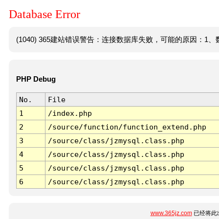
Database Error
(1040) 365建站错误警告：连接数据库失败，可能的原因：1、数
PHP Debug
No.
File
1
/index.php
2
/source/function/function_extend.php
3
/source/class/jzmysql.class.php
4
/source/class/jzmysql.class.php
5
/source/class/jzmysql.class.php
6
/source/class/jzmysql.class.php
www.365jz.com
已经将此