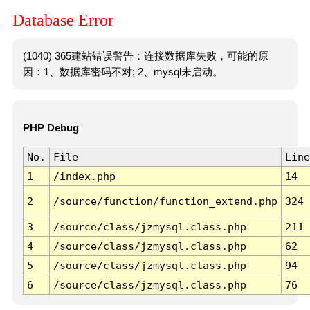
Database Error
(1040) 365建站错误警告：连接数据库失败，可能的原
因：1、数据库密码不对; 2、mysql未启动。
PHP Debug
No.
File
Line
1
/index.php
14
2
/source/function/function_extend.php
324
3
/source/class/jzmysql.class.php
211
4
/source/class/jzmysql.class.php
62
5
/source/class/jzmysql.class.php
94
6
/source/class/jzmysql.class.php
76